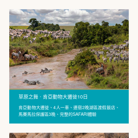
草原之舞ㆍ肯亞動物大遷徙10日
肯亞動物大遷徙、4人一車、連宿2晚湖區渡假飯店、
馬賽馬拉保護區3晚、完整的SAFARI體驗